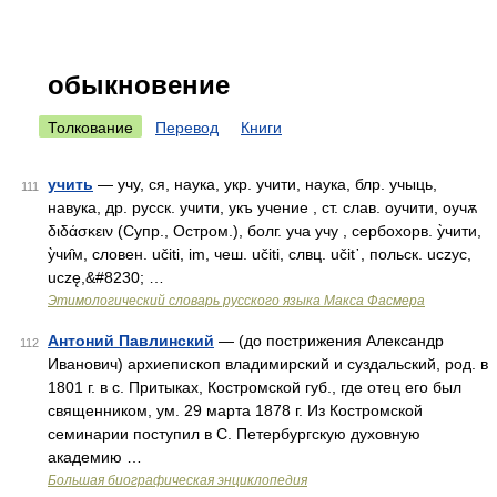
обыкновение
Толкование
Перевод
Книги
учить
— учу, ся, наука, укр. учити, наука, блр. учыць,
111
навука, др. русск. учити, укъ учение , ст. слав. оучити, оучѫ
διδάσκειν (Супр., Остром.), болг. уча учу , сербохорв. у̀чити,
у̀чи̑м, словен. učiti, im, чеш. učiti, слвц. učit᾽, польск. uczyc,
uczę,&#8230; …
Этимологический словарь русского языка Макса Фасмера
Антоний Павлинский
— (до пострижения Александр
112
Иванович) архиепископ владимирский и суздальский, род. в
1801 г. в с. Притыках, Костромской губ., где отец его был
священником, ум. 29 марта 1878 г. Из Костромской
семинарии поступил в С. Петербургскую духовную
академию …
Большая биографическая энциклопедия