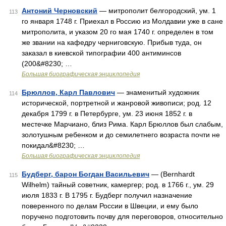
Антоний Черновский
— митрополит белгородский, ум. 1
113
го января 1748 г. Приехал в Россию из Молдавии уже в сане
митрополита, и указом 20 го мая 1740 г. определен в том
же звании на кафедру черниговскую. Прибыв туда, он
заказал в киевской типографии 400 антиминсов
(200&#8230; …
Большая биографическая энциклопедия
Брюллов, Карл Павлович
— знаменитый художник
114
исторической, портретной и жанровой живописи; род. 12
декабря 1799 г. в Петербурге, ум. 23 июня 1852 г. в
местечке Марчиано, близ Рима. Карл Брюллов был слабым,
золотушным ребенком и до семилетнего возраста почти не
покидал&#8230; …
Большая биографическая энциклопедия
Будберг, барон Богдан Васильевич
— (Bernhardt
115
Wilhelm) тайный советник, камергер; род. в 1766 г., ум. 29
июля 1833 г. В 1795 г. Будберг получил назначение
поверенного по делам России в Швеции, и ему было
поручено подготовить почву для переговоров, относительно