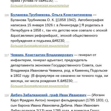
брака Густава ІV с&#8230; …
Большая биографическая энциклопедия
Буланова-Трубникова, Ольга Константиновна
—
116
Буланова Трубникова О. К. [(1858 1942). Автобиография
написана 15 января 1926 г. в Ленинграде.] Я родилась в
Петербурге в 1858 г., так что детство мое совпало с эпохой
&quot;великих реформ&quot;, эпохой общественного
пробуждения и подъема,&#8230; …
Большая биографическая энциклопедия
Чевкин, Константин Владимирович
— генерал от
117
инфантерии, генерал адъютант, председатель
департамента экономии Государственного Совета, сын
Владимира Ивановича Чевкина, род. в Каменец Подольске
в 1802 году. (В формуляре не означено ни точного года, ни
месяца, ни числа рождения К.&#8230; …
Большая биографическая энциклопедия
Дибич-Забалканский, граф Иван Иванович
— (Иоганн
118
Карл Фридрих Антон) генерал фельдмаршал (1785 1831 г.),
сын барона Ивана Ивановича Дибича. Иван Иванович
Дибич родился 2(13) мая 1785 года, в поместье Гросс