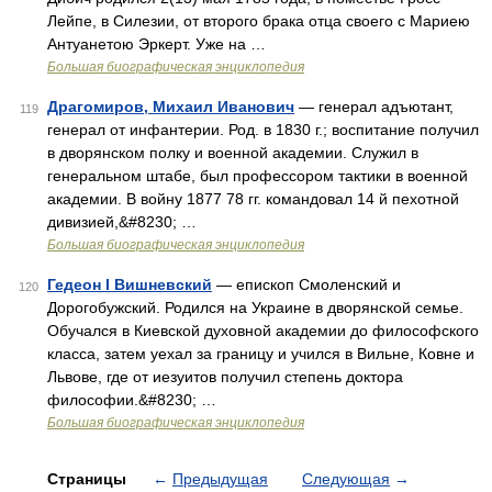
Лейпе, в Силезии, от второго брака отца своего с Мариею
Антуанетою Эркерт. Уже на …
Большая биографическая энциклопедия
Драгомиров, Михаил Иванович
— генерал адъютант,
119
генерал от инфантерии. Род. в 1830 г.; воспитание получил
в дворянском полку и военной академии. Служил в
генеральном штабе, был профессором тактики в военной
академии. В войну 1877 78 гг. командовал 14 й пехотной
дивизией,&#8230; …
Большая биографическая энциклопедия
Гедеон I Вишневский
— епископ Смоленский и
120
Дорогобужский. Родился на Украине в дворянской семье.
Обучался в Киевской духовной академии до философского
класса, затем уехал за границу и учился в Вильне, Ковне и
Львове, где от иезуитов получил степень доктора
философии.&#8230; …
Большая биографическая энциклопедия
Страницы
←
Предыдущая
Следующая
→